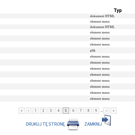
Typ
dokument HTML
element menu
dokument HTML
element menu
element menu
element menu
plik
element menu
element menu
element menu
element menu
element menu
element menu
element menu
element menu
...
«
‹
1
2
3
4
5
6
7
8
9
›
»
DRUKUJ TĘ STRONĘ
ZAMKNIJ