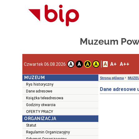
Muzeum Powi
A
A+
A++
A
A
A
A
Czwartek 06.08.2026
MUZEUM
Strona główna
MUZE
Rys historyczny
Dane adresowe 
Dane adresowe
Książka teleadresowa
Godziny otwarcia
OFERTY PRACY
ORGANIZACJA
Statut
Regulamin Organizacyjny