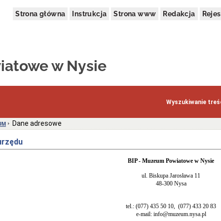
Strona główna
Instrukcja
Strona www
Redakcja
Rejes
atowe w Nysie
Wyszukiwanie treśc
Dane adresowe
UM
urzędu
BIP - Muzeum Powiatowe w Nysie
ul. Biskupa Jarosława 11
48-300 Nysa
tel.: (077) 435 50 10, (077) 433 20 83
e-mail: info@muzeum.nysa.pl