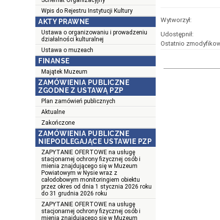
Schemat Organizacyjny
Wpis do Rejestru Instytucji Kultury
Wytworzył:
AKTY PRAWNE
Ustawa o organizowaniu i prowadzeniu
Udostępnił:
działalności kulturalnej
Ostatnio zmodyfikow
Ustawa o muzeach
FINANSE
Majątek Muzeum
ZAMÓWIENIA PUBLICZNE
ZGODNE Z USTAWĄ PZP
Plan zamówień publicznych
Aktualne
Zakończone
ZAMÓWIENIA PUBLICZNE
NIEPODLEGAJĄCE USTAWIE PZP
ZAPYTANIE OFERTOWE na usługę
stacjonarnej ochrony fizycznej osób i
mienia znajdującego się w Muzeum
Powiatowym w Nysie wraz z
całodobowym monitoringiem obiektu
przez okres od dnia 1 stycznia 2026 roku
do 31 grudnia 2026 roku
ZAPYTANIE OFERTOWE na usługę
stacjonarnej ochrony fizycznej osób i
mienia znajdującego się w Muzeum