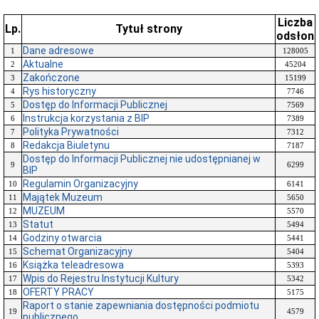
Liczba
Lp.
Tytuł strony
odsłon
Dane adresowe
1
128005
Aktualne
2
45204
Zakończone
3
15199
Rys historyczny
4
7746
Dostęp do Informacji Publicznej
5
7569
Instrukcja korzystania z BIP
6
7389
Polityka Prywatności
7
7312
Redakcja Biuletynu
8
7187
Dostęp do Informacji Publicznej nie udostępnianej w
9
6299
BIP
Regulamin Organizacyjny
10
6141
Majątek Muzeum
11
5650
MUZEUM
12
5570
Statut
13
5494
Godziny otwarcia
14
5441
Schemat Organizacyjny
15
5404
Książka teleadresowa
16
5393
Wpis do Rejestru Instytucji Kultury
17
5342
OFERTY PRACY
18
5175
Raport o stanie zapewniania dostępności podmiotu
19
4579
publicznego