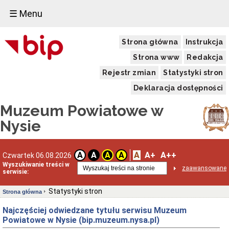
☰ Menu
Strona główna
Instrukcja
Strona www
Redakcja
Rejestr zmian
Statystyki stron
Deklaracja dostępności
Muzeum Powiatowe w
Nysie
A
A+
A++
A
A
A
A
Czwartek 06.08.2026
Wyszukiwanie treści w
zaawansowane
serwisie:
Statystyki stron
Strona główna
Najczęściej odwiedzane tytułu serwisu Muzeum
Powiatowe w Nysie (bip.muzeum.nysa.pl)