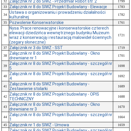
Załącznik nr 2 do SIWZ - Przedmiar Robót str. 2
32
1799
Załącznik nr 8 do SIWZ Projekt Budowlany - Elewacje
33
1783
Ustawa o organizowaniu i prowadzeniu działalności
34
1782
kulturalnej
Pozwolenie Konserwatorskie
35
1761
Nysa: Prace renowacyjne i konserwatorskie czterech
elewacji dziedzińca wewnętrznego budynku Muzeum
36
1721
wraz z konserwacją i restauracją malowideł ściennych
(zegary słoneczne)
Załącznik nr 3 do SIWZ - SST
37
1719
Załącznik nr 8 do SIWZ Projekt Budowlany - Okno
38
1701
drewniane nr 1
Załącznik nr 8 do SIWZ Projekt Budowlany - szczegół nr
39
1698
5
Załącznik nr 8 do SIWZ Projekt Budowlany - szczegół nr
40
1692
4
Załącznik nr 8 do SIWZ Projekt Budowlany -
41
1689
Zestawienie stolarki
Załącznik nr 8 do SIWZ Projekt budowlany - OPIS
42
1688
TECHNICZNY
Załącznik nr 8 do SIWZ Projekt Budowlany - Okno
43
1670
drewniane nr 3
Załącznik nr 8 do SIWZ Projekt Budowlany - szczegół nr
44
1664
1
Załącznik nr 1 do SIWZ - Umowa
45
1659
Załącznik nr 8 do SIWZ Projekt Budowlany - szczegół nr