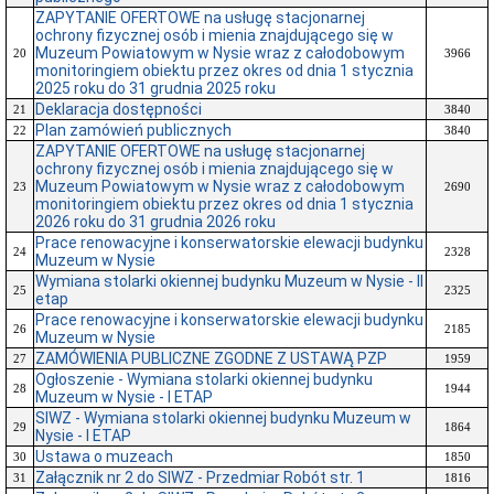
ZAPYTANIE OFERTOWE na usługę stacjonarnej
ochrony fizycznej osób i mienia znajdującego się w
Muzeum Powiatowym w Nysie wraz z całodobowym
20
3966
monitoringiem obiektu przez okres od dnia 1 stycznia
2025 roku do 31 grudnia 2025 roku
Deklaracja dostępności
21
3840
Plan zamówień publicznych
22
3840
ZAPYTANIE OFERTOWE na usługę stacjonarnej
ochrony fizycznej osób i mienia znajdującego się w
Muzeum Powiatowym w Nysie wraz z całodobowym
23
2690
monitoringiem obiektu przez okres od dnia 1 stycznia
2026 roku do 31 grudnia 2026 roku
Prace renowacyjne i konserwatorskie elewacji budynku
24
2328
Muzeum w Nysie
Wymiana stolarki okiennej budynku Muzeum w Nysie - II
25
2325
etap
Prace renowacyjne i konserwatorskie elewacji budynku
26
2185
Muzeum w Nysie
ZAMÓWIENIA PUBLICZNE ZGODNE Z USTAWĄ PZP
27
1959
Ogłoszenie - Wymiana stolarki okiennej budynku
28
1944
Muzeum w Nysie - I ETAP
SIWZ - Wymiana stolarki okiennej budynku Muzeum w
29
1864
Nysie - I ETAP
Ustawa o muzeach
30
1850
Załącznik nr 2 do SIWZ - Przedmiar Robót str. 1
31
1816