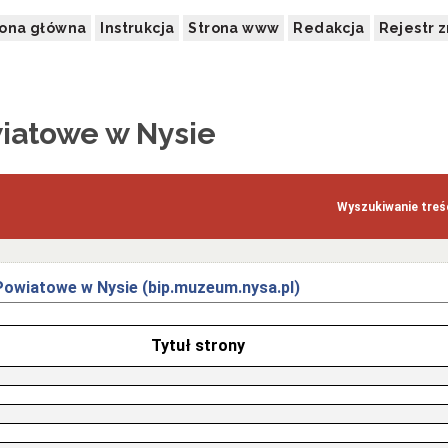
rona główna
Instrukcja
Strona www
Redakcja
Rejestr 
atowe w Nysie
Wyszukiwanie treśc
Powiatowe w Nysie (bip.muzeum.nysa.pl)
Tytuł strony