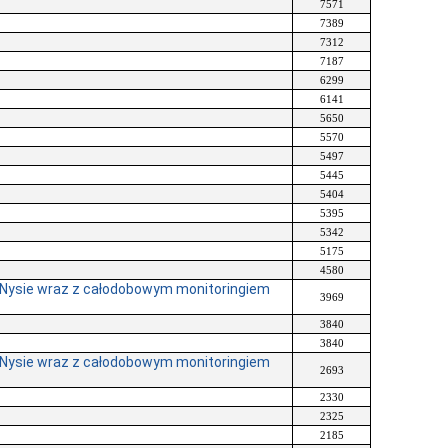
7571
7389
7312
7187
6299
6141
5650
5570
5497
5445
5404
5395
5342
5175
4580
 Nysie wraz z całodobowym monitoringiem
3969
3840
3840
 Nysie wraz z całodobowym monitoringiem
2693
2330
2325
2185