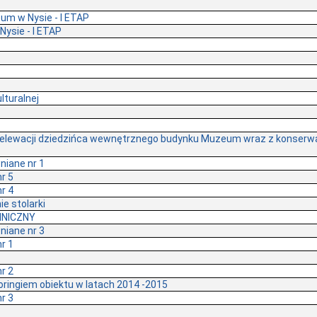
um w Nysie - I ETAP
ysie - I ETAP
lturalnej
 elewacji dziedzińca wewnętrznego budynku Muzeum wraz z konserwac
niane nr 1
r 5
r 4
e stolarki
CHNICZNY
niane nr 3
r 1
r 2
ringiem obiektu w latach 2014 -2015
r 3