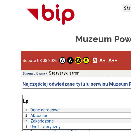
St
Muzeum Powi
A
A+
A++
A
A
A
A
Sobota 08.08.2026
Statystyki stron
Strona główna
Najczęściej odwiedzane tytułu serwisu Muzeum 
Lp.
Dane adresowe
1
Aktualne
2
Zakończone
3
Rys historyczny
4