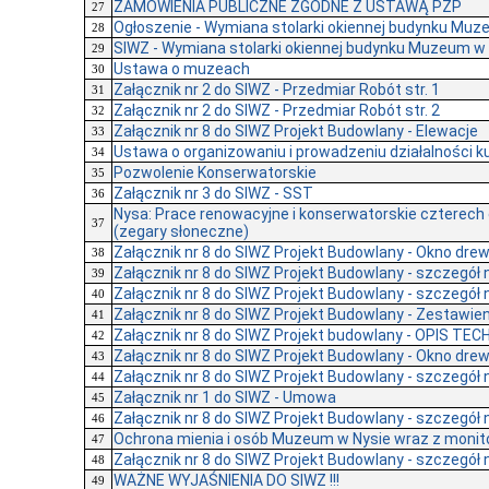
ZAMÓWIENIA PUBLICZNE ZGODNE Z USTAWĄ PZP
27
Ogłoszenie - Wymiana stolarki okiennej budynku Muze
28
SIWZ - Wymiana stolarki okiennej budynku Muzeum w N
29
Ustawa o muzeach
30
Załącznik nr 2 do SIWZ - Przedmiar Robót str. 1
31
Załącznik nr 2 do SIWZ - Przedmiar Robót str. 2
32
Załącznik nr 8 do SIWZ Projekt Budowlany - Elewacje
33
Ustawa o organizowaniu i prowadzeniu działalności ku
34
Pozwolenie Konserwatorskie
35
Załącznik nr 3 do SIWZ - SST
36
Nysa: Prace renowacyjne i konserwatorskie czterech
37
(zegary słoneczne)
Załącznik nr 8 do SIWZ Projekt Budowlany - Okno drew
38
Załącznik nr 8 do SIWZ Projekt Budowlany - szczegół n
39
Załącznik nr 8 do SIWZ Projekt Budowlany - szczegół n
40
Załącznik nr 8 do SIWZ Projekt Budowlany - Zestawieni
41
Załącznik nr 8 do SIWZ Projekt budowlany - OPIS TE
42
Załącznik nr 8 do SIWZ Projekt Budowlany - Okno drew
43
Załącznik nr 8 do SIWZ Projekt Budowlany - szczegół n
44
Załącznik nr 1 do SIWZ - Umowa
45
Załącznik nr 8 do SIWZ Projekt Budowlany - szczegół n
46
Ochrona mienia i osób Muzeum w Nysie wraz z monito
47
Załącznik nr 8 do SIWZ Projekt Budowlany - szczegół n
48
WAŻNE WYJAŚNIENIA DO SIWZ !!!
49