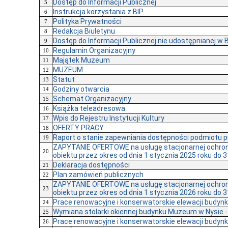
Dostęp do Informacji Publicznej
5
Instrukcja korzystania z BIP
6
Polityka Prywatności
7
Redakcja Biuletynu
8
Dostęp do Informacji Publicznej nie udostępnianej w 
9
Regulamin Organizacyjny
10
Majątek Muzeum
11
MUZEUM
12
Statut
13
Godziny otwarcia
14
Schemat Organizacyjny
15
Książka teleadresowa
16
Wpis do Rejestru Instytucji Kultury
17
OFERTY PRACY
18
Raport o stanie zapewniania dostępności podmiotu 
19
ZAPYTANIE OFERTOWE na usługę stacjonarnej ochron
20
obiektu przez okres od dnia 1 stycznia 2025 roku do 3
Deklaracja dostępności
21
Plan zamówień publicznych
22
ZAPYTANIE OFERTOWE na usługę stacjonarnej ochron
23
obiektu przez okres od dnia 1 stycznia 2026 roku do 3
Prace renowacyjne i konserwatorskie elewacji budy
24
Wymiana stolarki okiennej budynku Muzeum w Nysie - 
25
Prace renowacyjne i konserwatorskie elewacji budy
26