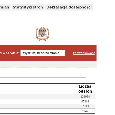
zmian
Statystyki stron
Deklaracja dostępności
i w serwisie:
zaawansowane
Liczba
odsłon
128054
45214
15199
7747