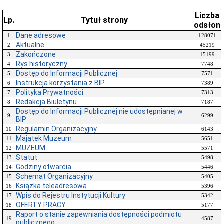
Liczba
Lp.
Tytuł strony
odsłon
Dane adresowe
1
128071
Aktualne
2
45219
Zakończone
3
15199
Rys historyczny
4
7748
Dostęp do Informacji Publicznej
5
7571
Instrukcja korzystania z BIP
6
7389
Polityka Prywatności
7
7313
Redakcja Biuletynu
8
7187
Dostęp do Informacji Publicznej nie udostępnianej w
9
6299
BIP
Regulamin Organizacyjny
10
6143
Majątek Muzeum
11
5651
MUZEUM
12
5571
Statut
13
5498
Godziny otwarcia
14
5446
Schemat Organizacyjny
15
5405
Książka teleadresowa
16
5396
Wpis do Rejestru Instytucji Kultury
17
5342
OFERTY PRACY
18
5177
Raport o stanie zapewniania dostępności podmiotu
19
4587
publicznego