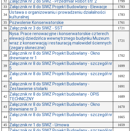
Załącznik nr 2 do SIWZ - Przedmiar Robót str. 2
32
1799
Załącznik nr 8 do SIWZ Projekt Budowlany - Elewacje
33
1783
Ustawa o organizowaniu i prowadzeniu działalności
34
1783
kulturalnej
Pozwolenie Konserwatorskie
35
1761
Załącznik nr 3 do SIWZ - SST
36
1721
Nysa: Prace renowacyjne i konserwatorskie czterech
elewacji dziedzińca wewnętrznego budynku Muzeum
37
1721
wraz z konserwacją i restauracją malowideł ściennych
(zegary słoneczne)
Załącznik nr 8 do SIWZ Projekt Budowlany - Okno
38
1702
drewniane nr 1
Załącznik nr 8 do SIWZ Projekt Budowlany - szczegół nr
39
1699
5
Załącznik nr 8 do SIWZ Projekt Budowlany - szczegół nr
40
1692
4
Załącznik nr 8 do SIWZ Projekt Budowlany -
41
1691
Zestawienie stolarki
Załącznik nr 8 do SIWZ Projekt budowlany - OPIS
42
1689
TECHNICZNY
Załącznik nr 8 do SIWZ Projekt Budowlany - Okno
43
1670
drewniane nr 3
Załącznik nr 8 do SIWZ Projekt Budowlany - szczegół nr
44
1665
1
Załącznik nr 1 do SIWZ - Umowa
45
1659
Załącznik nr 8 do SIWZ Projekt Budowlany - szczegół nr