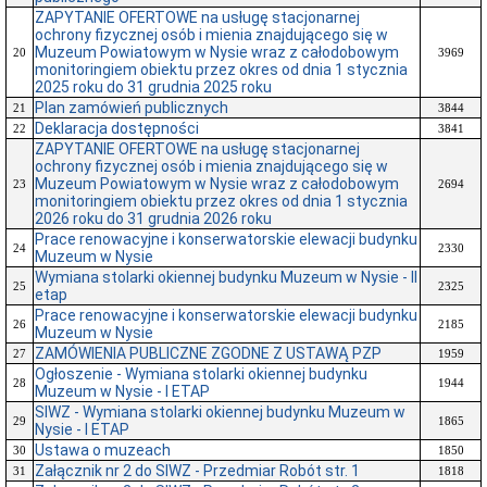
ZAPYTANIE OFERTOWE na usługę stacjonarnej
ochrony fizycznej osób i mienia znajdującego się w
Muzeum Powiatowym w Nysie wraz z całodobowym
20
3969
monitoringiem obiektu przez okres od dnia 1 stycznia
2025 roku do 31 grudnia 2025 roku
Plan zamówień publicznych
21
3844
Deklaracja dostępności
22
3841
ZAPYTANIE OFERTOWE na usługę stacjonarnej
ochrony fizycznej osób i mienia znajdującego się w
Muzeum Powiatowym w Nysie wraz z całodobowym
23
2694
monitoringiem obiektu przez okres od dnia 1 stycznia
2026 roku do 31 grudnia 2026 roku
Prace renowacyjne i konserwatorskie elewacji budynku
24
2330
Muzeum w Nysie
Wymiana stolarki okiennej budynku Muzeum w Nysie - II
25
2325
etap
Prace renowacyjne i konserwatorskie elewacji budynku
26
2185
Muzeum w Nysie
ZAMÓWIENIA PUBLICZNE ZGODNE Z USTAWĄ PZP
27
1959
Ogłoszenie - Wymiana stolarki okiennej budynku
28
1944
Muzeum w Nysie - I ETAP
SIWZ - Wymiana stolarki okiennej budynku Muzeum w
29
1865
Nysie - I ETAP
Ustawa o muzeach
30
1850
Załącznik nr 2 do SIWZ - Przedmiar Robót str. 1
31
1818