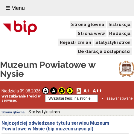
☰ Menu
Strona główna
Instrukcja
Strona www
Redakcja
Rejestr zmian
Statystyki stron
Deklaracja dostępności
Muzeum Powiatowe w
Nysie
A
A+
A++
A
A
A
A
Niedziela 09.08.2026
Wyszukiwanie treści w
zaawansowane
serwisie:
Statystyki stron
Strona główna
Najczęściej odwiedzane tytułu serwisu Muzeum
Powiatowe w Nysie (bip.muzeum.nysa.pl)